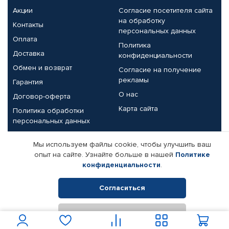
Акции
Согласие посетителя сайта
на обработку
Контакты
персональных данных
Оплата
Политика
Доставка
конфиденциальности
Обмен и возврат
Согласие на получение
рекламы
Гарантия
О нас
Договор-оферта
Карта сайта
Политика обработки
персональных данных
Партнерам
Мы используем файлы cookie, чтобы улучшить ваш
опыт на сайте. Узнайте больше в нашей
Политике
Корпоративным клиентам
Реквизиты компании
конфиденциальности
.
Поставщикам
Согласиться
Отклонить
© КАМАЗ ЦЕНТР ДОНЕЦК, 2015-2026. Все права защищены.
Интернет-магазин автомобильных товаров Автопрофи.