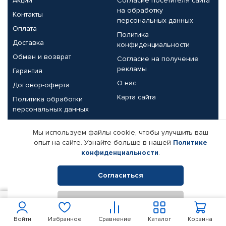
Акции
Согласие посетителя сайта
на обработку
Контакты
персональных данных
Оплата
Политика
Доставка
конфиденциальности
Обмен и возврат
Согласие на получение
рекламы
Гарантия
О нас
Договор-оферта
Карта сайта
Политика обработки
персональных данных
Партнерам
Мы используем файлы cookie, чтобы улучшить ваш
опыт на сайте. Узнайте больше в нашей
Политике
Корпоративным клиентам
Реквизиты компании
конфиденциальности
.
Поставщикам
Согласиться
Отклонить
© КАМАЗ ЦЕНТР ДОНЕЦК, 2015-2026. Все права защищены.
100
В корзину
Интернет-магазин автомобильных товаров Автопрофи.
Войти
Избранное
Сравнение
Каталог
Корзина