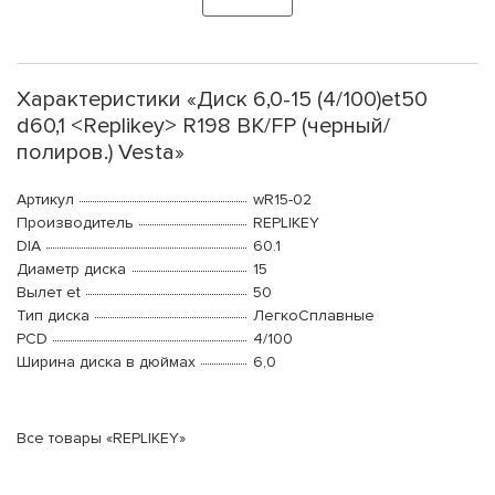
Характеристики «Диск 6,0-15 (4/100)et50
d60,1 <Rеplikey> R198 BK/FP (черный/
полиров.) Vesta»
Артикул
wR15-02
Производитель
RЕPLIKEY
DIA
60.1
Диаметр диска
15
Вылет et
50
Тип диска
ЛегкоСплавные
PCD
4/100
Ширина диска в дюймах
6,0
Все товары «RЕPLIKEY»