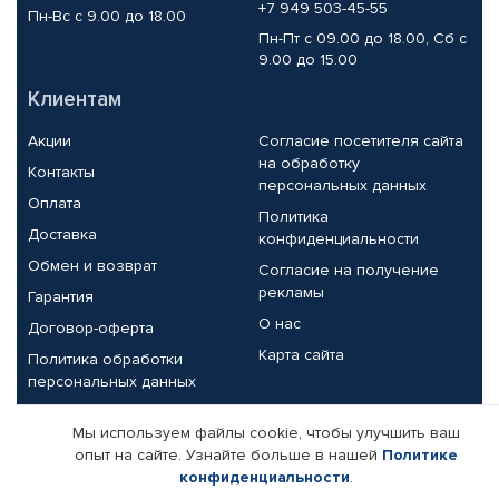
+7 949 503-45-55
Пн-Вс с 9.00 до 18.00
Пн-Пт с 09.00 до 18.00, Сб с
9.00 до 15.00
Клиентам
Акции
Согласие посетителя сайта
на обработку
Контакты
персональных данных
Оплата
Политика
Доставка
конфиденциальности
Обмен и возврат
Согласие на получение
рекламы
Гарантия
О нас
Договор-оферта
Карта сайта
Политика обработки
персональных данных
Партнерам
Мы используем файлы cookie, чтобы улучшить ваш
опыт на сайте. Узнайте больше в нашей
Политике
Корпоративным клиентам
Реквизиты компании
конфиденциальности
.