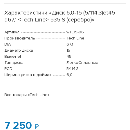
Характеристики «Диск 6,0-15 (5/114,3)et45
d67,1 <Tech Line> 535 S (серебро)»
Артикул
wTL15-06
Производитель
Tech Line
DIA
67.1
Диаметр диска
15
Вылет et
45
Тип диска
ЛегкоСплавные
PCD
5/114,3
Ширина диска в дюймах
6,0
Все товары «Tech Line»
7 250