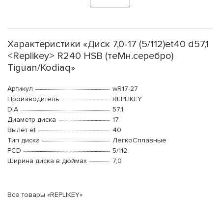
Характеристики «Диск 7,0-17 (5/112)et40 d57,1
<Rеplikey> R240 HSB (теMн.серебро)
Tiguan/Kodiaq»
Артикул
wR17-27
Производитель
RЕPLIKEY
DIA
57.1
Диаметр диска
17
Вылет et
40
Тип диска
ЛегкоСплавные
PCD
5/112
Ширина диска в дюймах
7,0
Все товары «RЕPLIKEY»