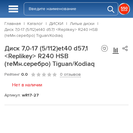
Главная
Каталог
ДИСКИ
Литые диски
Диск 7,0-17 (5/112)et40 d57,1 <Rеplikey> R240 HSB
(теMн.серебро) Tiguan/Kodiaq
Диск 7,0-17 (5/112)et40 d57,1
<Rеplikey> R240 HSB
(теMн.серебро) Tiguan/Kodiaq
Рейтинг
0.0
0 отзывов
Нет в наличии
Артикул:
wR17-27