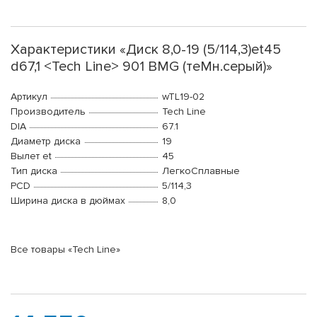
Характеристики «Диск 8,0-19 (5/114,3)et45
d67,1 <Tech Line> 901 BMG (теMн.серый)»
Артикул
wTL19-02
Производитель
Tech Line
DIA
67.1
Диаметр диска
19
Вылет et
45
Тип диска
ЛегкоСплавные
PCD
5/114,3
Ширина диска в дюймах
8,0
Все товары «Tech Line»