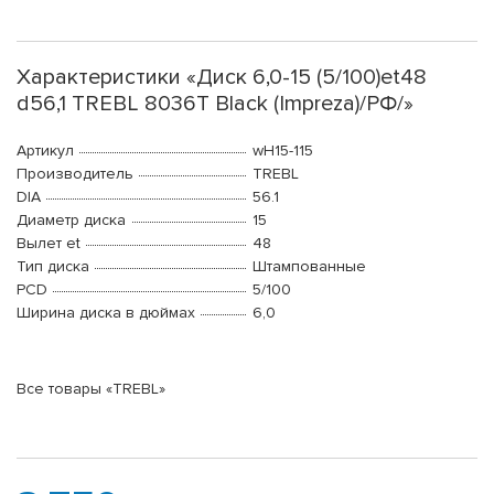
Характеристики «Диск 6,0-15 (5/100)et48
d56,1 TREBL 8036T Black (Impreza)/РФ/»
Артикул
wH15-115
Производитель
TREBL
DIA
56.1
Диаметр диска
15
Вылет et
48
Тип диска
Штампованные
PCD
5/100
Ширина диска в дюймах
6,0
Все товары «TREBL»