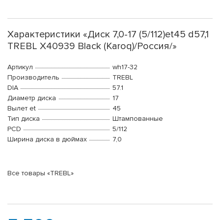
Характеристики «Диск 7,0-17 (5/112)et45 d57,1
TREBL X40939 Black (Karoq)/Россия/»
Артикул
wh17-32
Производитель
TREBL
DIA
57.1
Диаметр диска
17
Вылет et
45
Тип диска
Штампованные
PCD
5/112
Ширина диска в дюймах
7,0
Все товары «TREBL»