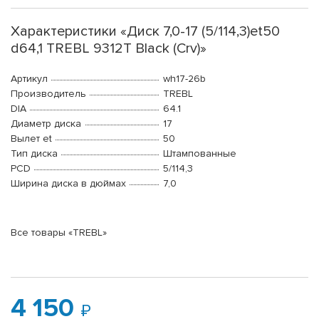
Характеристики «Диск 7,0-17 (5/114,3)et50
d64,1 TREBL 9312T Black (Crv)»
Артикул
wh17-26b
Производитель
TREBL
DIA
64.1
Диаметр диска
17
Вылет et
50
Тип диска
Штампованные
PCD
5/114,3
Ширина диска в дюймах
7,0
Все товары «TREBL»
4 150