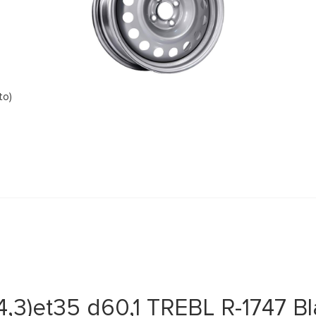
to)
4,3)et35 d60,1 TREBL R-1747 Bl