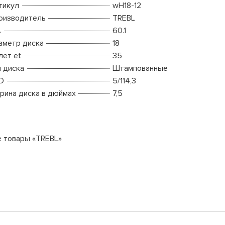
тикул
wH18-12
оизводитель
TREBL
A
60.1
аметр диска
18
лет et
35
п диска
Штампованные
D
5/114,3
рина диска в дюймах
7,5
е товары «TREBL»