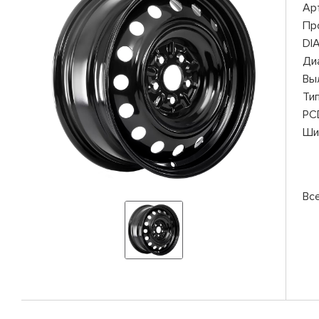
Ар
Пр
DI
Ди
Вы
Ти
PC
Ши
Вс