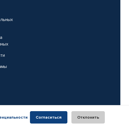
альных
на
нных
сти
амы
енциальности
.
Согласиться
Отклонить