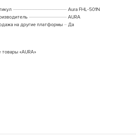
тикул
Aura FHL-501N
оизводитель
AURA
одажа на другие платформы
Да
е товары «AURA»