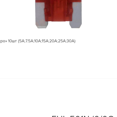
о» 10шт (5А;7.5А;10А;15А;20А;25А;30А)