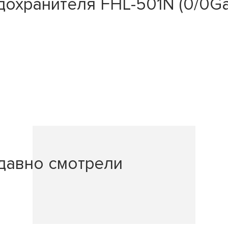
охранителя FHL-501N (0/0Ga,
давно смотрели