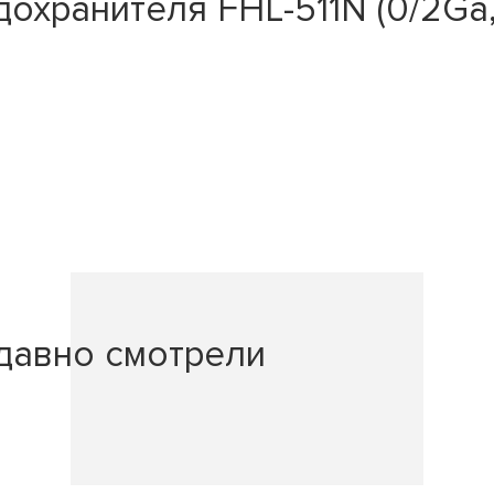
охранителя FHL-511N (0/2Ga,
давно смотрели