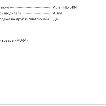
тикул
Aura FHL-511N
оизводитель
AURA
одажа на другие платформы
Да
е товары «AURA»