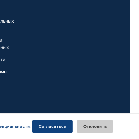
альных
на
нных
сти
амы
енциальности
.
Согласиться
Отклонить