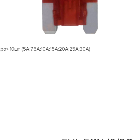
о» 10шт (5А;7.5А;10А;15А;20А;25А;30А)