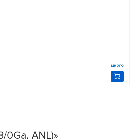
много
/0Ga, ANL)»