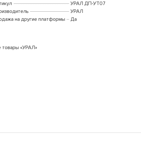
тикул
УРАЛ ДП-УТ07
оизводитель
УРАЛ
одажа на другие платформы
Да
е товары «УРАЛ»