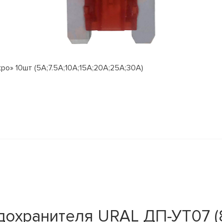
о» 10шт (5А;7.5А;10А;15А;20А;25А;30А)
охранителя URAL ДП-УТ07 (8