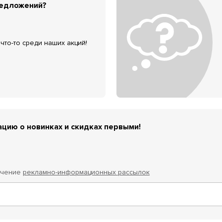
редложений?
что-то среди наших акций!
цию о новинках и скидках первыми!
учение
рекламно-информационных рассылок