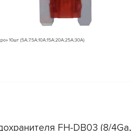
о» 10шт (5А;7.5А;10А;15А;20А;25А;30А)
охранителя FH-DB03 (8/4Ga,