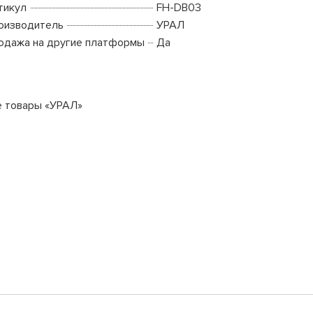
тикул
FH-DB03
оизводитель
УРАЛ
одажа на другие платформы
Да
е товары «УРАЛ»