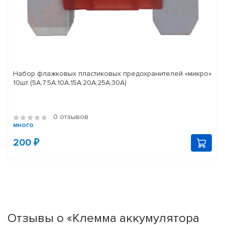
Набор флажковых пластиковых предохранителей «микро»
10шт (5А;7.5А;10А;15А;20А;25А;30А)
0 отзывов
много
200 ₽
Отзывы о «Клемма аккумулятора