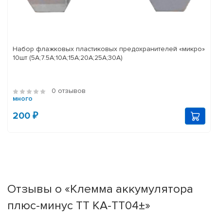
Набор флажковых пластиковых предохранителей «микро»
10шт (5А;7.5А;10А;15А;20А;25А;30А)
0 отзывов
много
200 ₽
Отзывы о «Клемма аккумулятора
плюс-минус ТТ КА-ТТ04±»