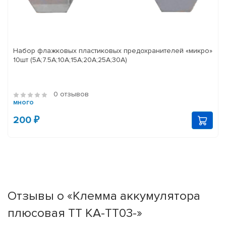
Набор флажковых пластиковых предохранителей «микро»
10шт (5А;7.5А;10А;15А;20А;25А;30А)
0 отзывов
много
200 ₽
Отзывы о «Клемма аккумулятора
плюсовая ТТ КА-ТТ03-»