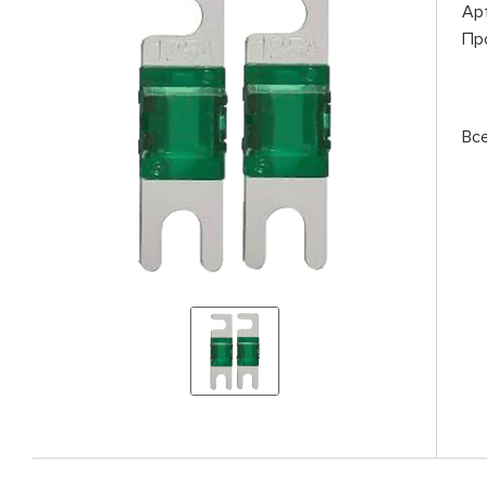
Ар
Пр
Вс