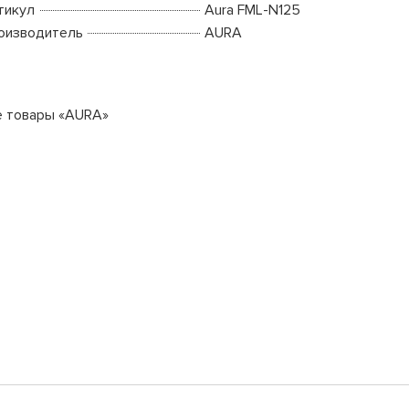
тикул
Aura FML-N125
оизводитель
AURA
е товары «AURA»