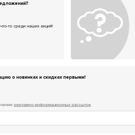
редложений?
что-то среди наших акций!
цию о новинках и скидках первыми!
учение
рекламно-информационных рассылок