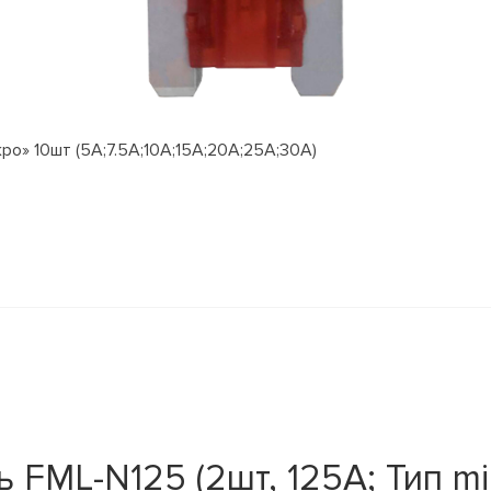
о» 10шт (5А;7.5А;10А;15А;20А;25А;30А)
FML-N125 (2шт, 125A; Тип mi