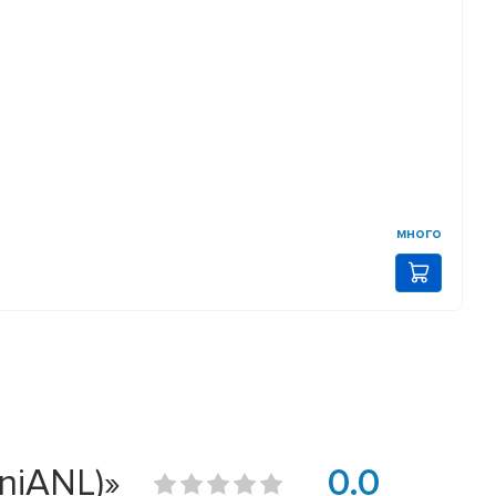
много
niANL)»
0.0