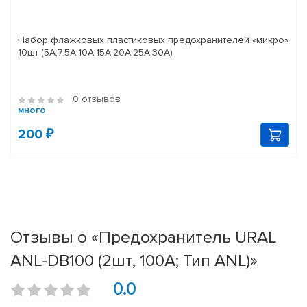
Набор флажковых пластиковых предохранителей «микро»
10шт (5А;7.5А;10А;15А;20А;25А;30А)
0 отзывов
много
200 ₽
Отзывы о «Предохранитель URAL
ANL-DB100 (2шт, 100А; Тип ANL)»
0.0