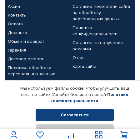
Акции
Согласие посетителя сайта
на обработку
Контакты
персональных данных
Оплата
Политика
Доставка
конфиденциальности
Обмен и возврат
Согласие на получение
рекламы
Гарантия
О нас
Договор-оферта
Карта сайта
Политика обработки
персональных данных
Партнерам
Мы используем файлы cookie, чтобы улучшить ваш
опыт на сайте. Узнайте больше в нашей
Политике
Корпоративным клиентам
Реквизиты компании
конфиденциальности
.
Поставщикам
Согласиться
Отклонить
© КАМАЗ ЦЕНТР ДОНЕЦК, 2015-2026. Все права защищены.
Интернет-магазин автомобильных товаров Автопрофи.