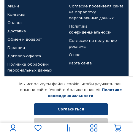
Акции
Согласие посетителя сайта
на обработку
Контакты
персональных данных
Оплата
Политика
Доставка
конфиденциальности
Обмен и возврат
Согласие на получение
рекламы
Гарантия
О нас
Договор-оферта
Карта сайта
Политика обработки
персональных данных
Партнерам
Мы используем файлы cookie, чтобы улучшить ваш
опыт на сайте. Узнайте больше в нашей
Политике
Корпоративным клиентам
Реквизиты компании
конфиденциальности
.
Поставщикам
Согласиться
Отклонить
© КАМАЗ ЦЕНТР ДОНЕЦК, 2015-2026. Все права защищены.
Интернет-магазин автомобильных товаров Автопрофи.