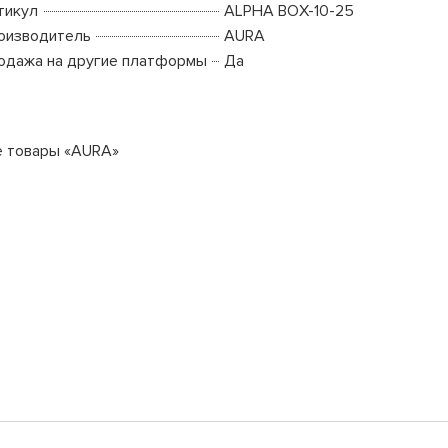
тикул
ALPHA BOX-10-25
оизводитель
AURA
одажа на другие платформы
Да
е товары «AURA»