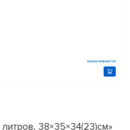
заканчивается
литров, 38×35×34(23)см»