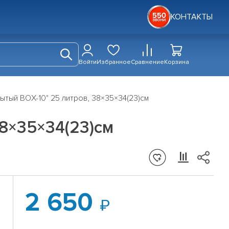
КОНТАКТЫ
Войти
Избранное
Сравнение
Корзина
ытый BOX-10" 25 литров, 38×35×34(23)см
8×35×34(23)см
2 650
й