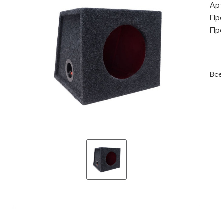
Ар
Пр
Пр
Вс