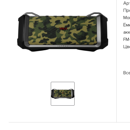
Ар
Пр
Мо
Ём
ак
FM
Цв
Вс