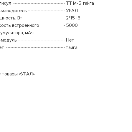
тикул
ТТ М-5 тайга
оизводитель
УРАЛ
щность, Вт
2*15+5
кость встроенного
5000
кумулятора, мАч
-модуль
Нет
ет
тайга
е товары «УРАЛ»