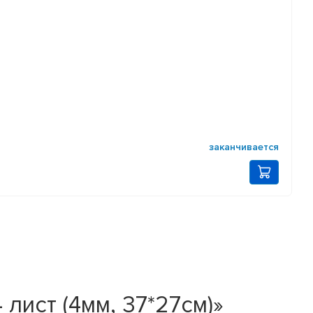
заканчивается
ст (4мм, 37*27см)»