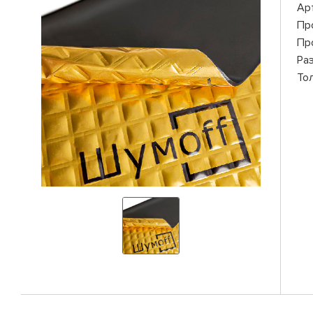
Ар
Пр
Пр
Ра
То