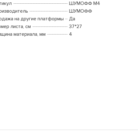
тикул
ШУМОФФ М4
оизводитель
ШУМОФФ
одажа на другие платформы
Да
змер листа, см
37*27
лщина материала, мм
4