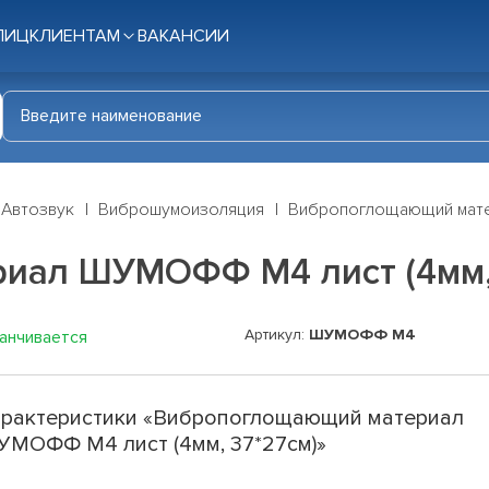
ЛИЦ
КЛИЕНТАМ
ВАКАНСИИ
Автозвук
Виброшумоизоляция
Вибропоглощающий мате
иал ШУМОФФ М4 лист (4мм,
Артикул:
ШУМОФФ М4
канчивается
рактеристики «Вибропоглощающий материал
МОФФ М4 лист (4мм, 37*27см)»