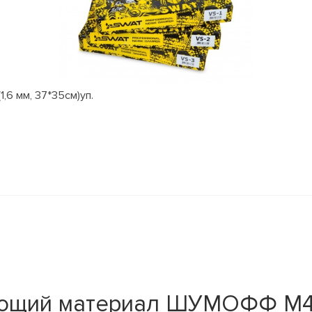
,6 мм, 37*35см)уп.
щий материал ШУМОФФ М4 ли