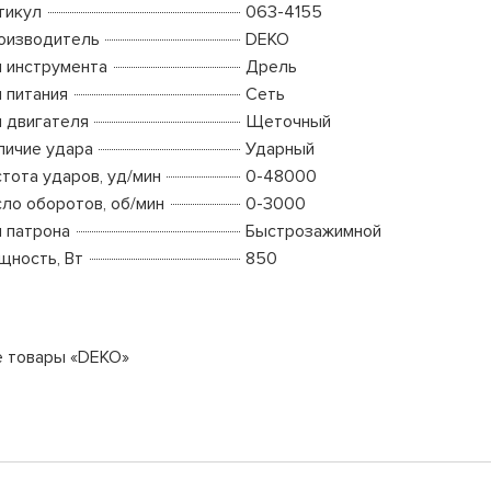
тикул
063-4155
оизводитель
DEKO
п инструмента
Дрель
п питания
Сеть
п двигателя
Щеточный
личие удара
Ударный
стота ударов, уд/мин
0-48000
сло оборотов, об/мин
0-3000
п патрона
Быстрозажимной
щность, Вт
850
е товары «DEKO»