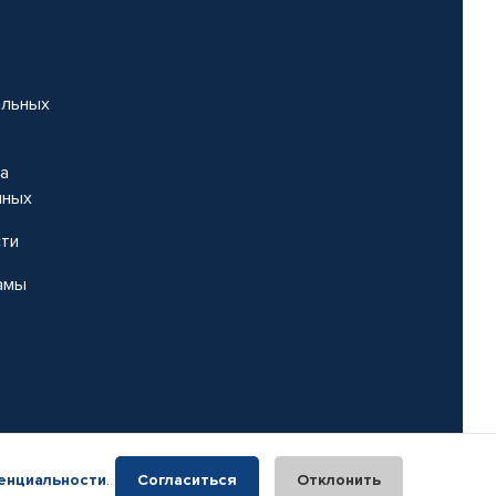
альных
на
нных
сти
амы
енциальности
.
Согласиться
Отклонить