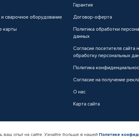
т
Гарантия
 и сварочное оборудование
Договор-оферта
е карты
Политика обработки персон
данных
Согласие посетителя сайта 
обработку персональных да
Политика конфиденциально
Согласие на получение рекл
О нас
Карта сайта
ь ваш опыт на сайте. Узнайте больше в нашей
Политике конфид
-магазин автомобильных товаров Автопрофи.