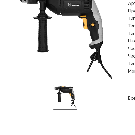
Ар
Пр
Ти
Ти
Ти
На
Ча
Чи
Ти
Мо
Вс