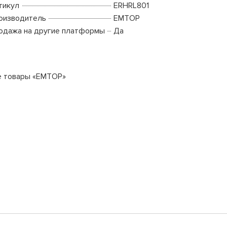
тикул
ERHRL801
оизводитель
EMTOP
одажа на другие платформы
Да
е товары «EMTOP»