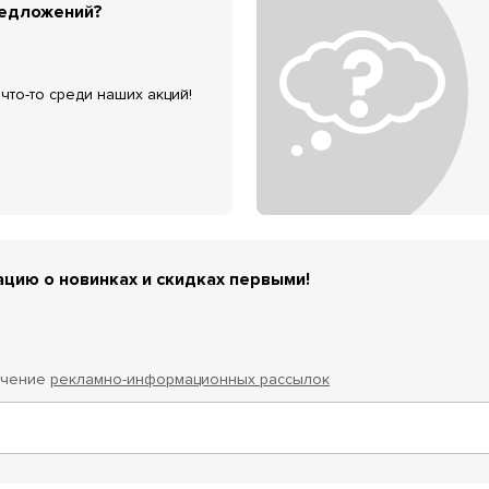
редложений?
что-то среди наших акций!
цию о новинках и скидках первыми!
учение
рекламно-информационных рассылок