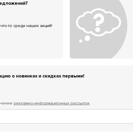
редложений?
что-то среди наших акций!
цию о новинках и скидках первыми!
учение
рекламно-информационных рассылок