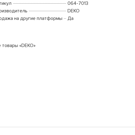
тикул
064-7013
оизводитель
DEKO
одажа на другие платформы
Да
е товары «DEKO»