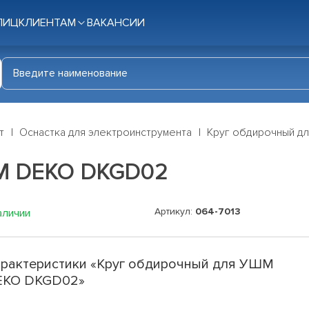
ЛИЦ
КЛИЕНТАМ
ВАКАНСИИ
т
Оснастка для электроинструмента
Круг обдирочный 
М DEKO DKGD02
Артикул:
064-7013
аличии
рактеристики «Круг обдирочный для УШМ
EKO DKGD02»