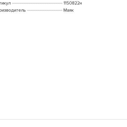
тикул
1150822н
оизводитель
Маяк