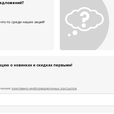
редложений?
что-то среди наших акций!
цию о новинках и скидках первыми!
учение
рекламно-информационных рассылок