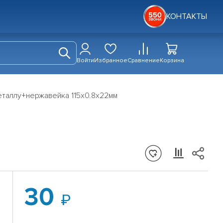
КОНТАКТЫ
Войти
Избранное
Сравнение
Корзина
еталлу+нержавейка 115х0.8х22мм
30