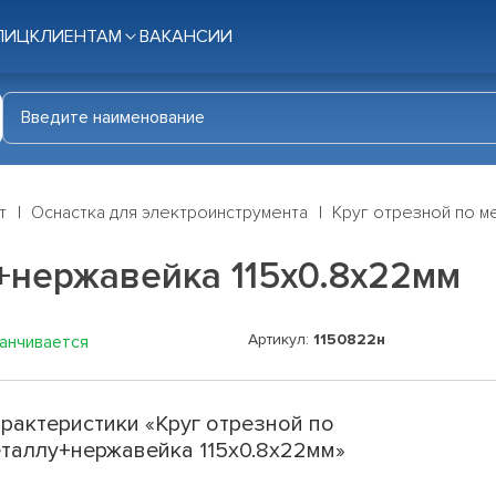
ЛИЦ
КЛИЕНТАМ
ВАКАНСИИ
т
Оснастка для электроинструмента
Круг отрезной по м
+нержавейка 115х0.8х22мм
Артикул:
1150822н
канчивается
рактеристики «Круг отрезной по
таллу+нержавейка 115х0.8х22мм»