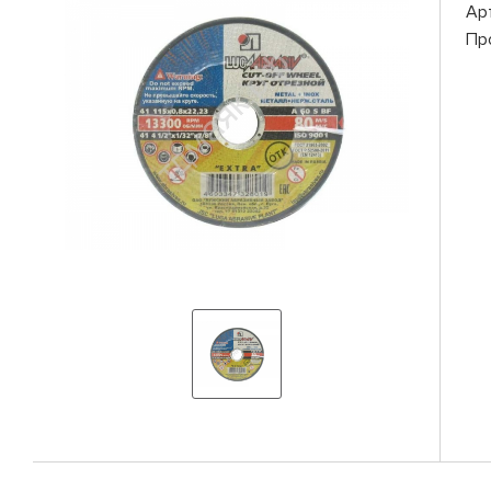
Ар
Пр