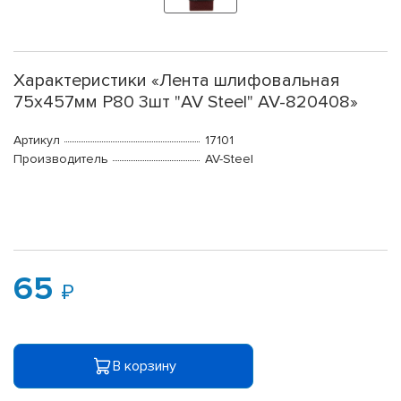
Характеристики «Лента шлифовальная
75х457мм Р80 3шт "AV Steel" AV-820408»
Артикул
17101
Производитель
AV-Steel
65
В корзину