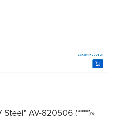
заканчивается
eel" AV-820506 (****)»