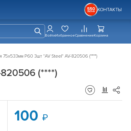
КОНТАКТЫ
Войти
Избранное
Сравнение
Корзина
75х533мм Р60 3шт "AV Steel" AV-820506 (****)
20506 (****)
100