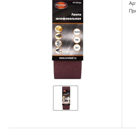
Ар
Пр