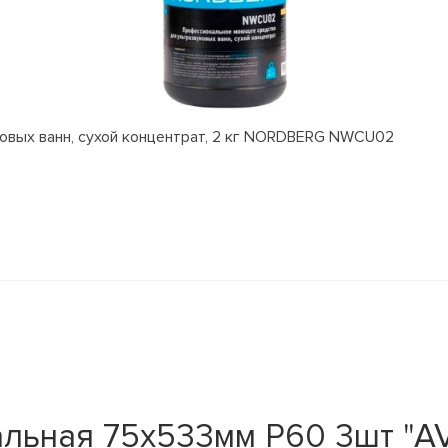
вых ванн, сухой концентрат, 2 кг NORDBERG NWCU02
ная 75х533мм Р60 3шт "AV St