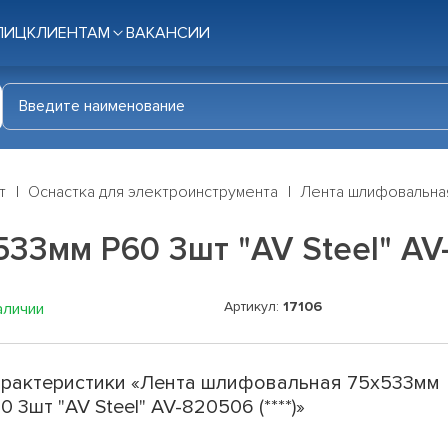
ЛИЦ
КЛИЕНТАМ
ВАКАНСИИ
т
Оснастка для электроинструмента
Лента шлифовальная 
3мм Р60 3шт "AV Steel" AV-8
Артикул:
17106
аличии
рактеристики «Лента шлифовальная 75х533мм
0 3шт "AV Steel" AV-820506 (****)»