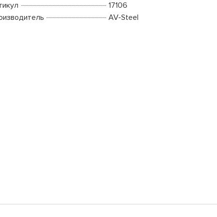
тикул
17106
оизводитель
AV-Steel