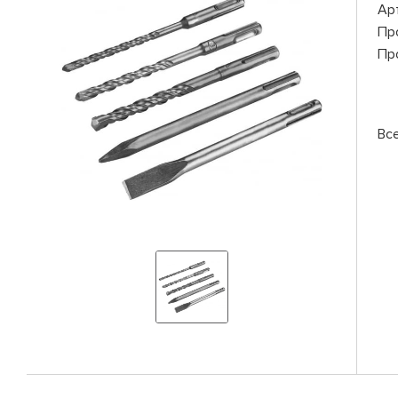
Ар
Пр
Пр
Вс