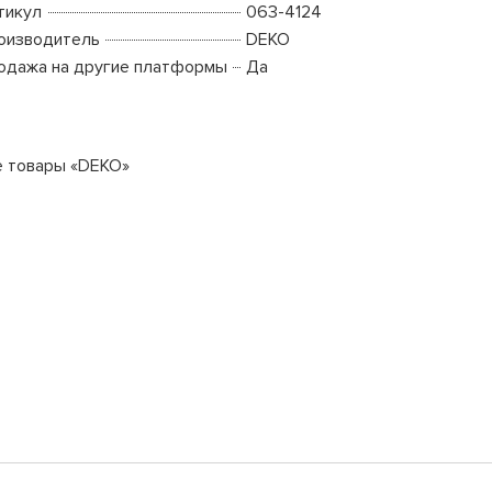
тикул
063-4124
оизводитель
DEKO
одажа на другие платформы
Да
е товары «DEKO»