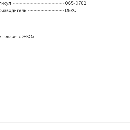
тикул
065-0782
оизводитель
DEKO
е товары «DEKO»