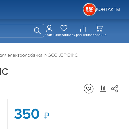
КОНТАКТЫ
Войти
Избранное
Сравнение
Корзина
для электролобзика INGCO JBT15111C
1C
350