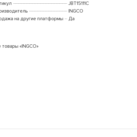
тикул
JBT15111C
оизводитель
INGCO
одажа на другие платформы
Да
е товары «INGCO»