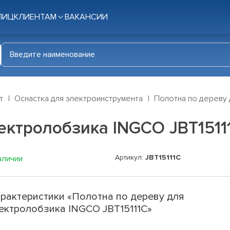
ЛИЦ
КЛИЕНТАМ
ВАКАНСИИ
т
Оснастка для электроинструмента
Полотна по дереву 
ектролобзика INGCO JBT1511
Артикул:
JBT15111C
аличии
рактеристики «Полотна по дереву для
ектролобзика INGCO JBT15111C»