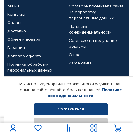
Акции
Согласие посетителя сайта
на обработку
Контакты
персональных данных
Оплата
Политика
Доставка
конфиденциальности
Обмен и возврат
Согласие на получение
рекламы
Гарантия
О нас
Договор-оферта
Карта сайта
Политика обработки
персональных данных
Партнерам
Мы используем файлы cookie, чтобы улучшить ваш
опыт на сайте. Узнайте больше в нашей
Политике
Корпоративным клиентам
Реквизиты компании
конфиденциальности
.
Поставщикам
Согласиться
Отклонить
© КАМАЗ ЦЕНТР ДОНЕЦК, 2015-2026. Все права защищены.
90
В корзину
Интернет-магазин автомобильных товаров Автопрофи.