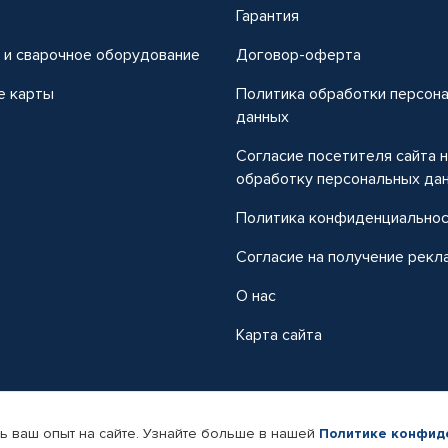
т
Гарантия
 и сварочное оборудование
Договор-оферта
е карты
Политика обработки персон
данных
Согласие посетителя сайта 
обработку персональных да
Политика конфиденциально
Согласие на получение рекл
О нас
Карта сайта
ь ваш опыт на сайте. Узнайте больше в нашей
Политике конфид
-магазин автомобильных товаров Автопрофи.