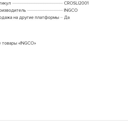
тикул
CROSLI2001
оизводитель
INGCO
одажа на другие платформы
Да
е товары «INGCO»