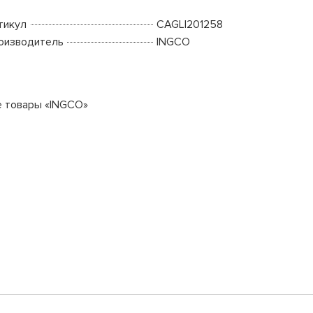
тикул
CAGLI201258
оизводитель
INGCO
е товары «INGCO»