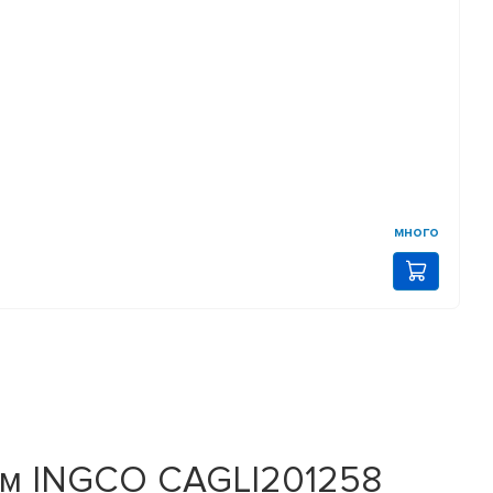
много
мм INGCO CAGLI201258