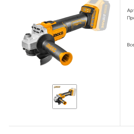
Ар
Пр
Вс