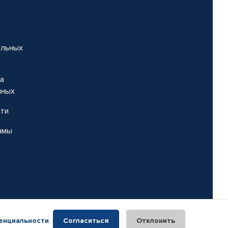
альных
на
нных
сти
амы
енциальности
.
Согласиться
Отклонить