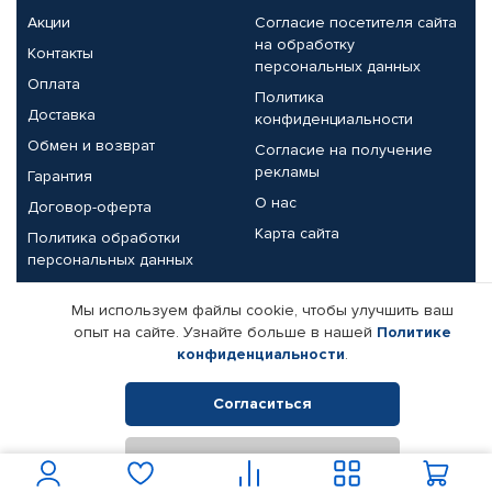
Акции
Согласие посетителя сайта
на обработку
Контакты
персональных данных
Оплата
Политика
Доставка
конфиденциальности
Обмен и возврат
Согласие на получение
рекламы
Гарантия
О нас
Договор-оферта
Карта сайта
Политика обработки
персональных данных
Партнерам
Мы используем файлы cookie, чтобы улучшить ваш
опыт на сайте. Узнайте больше в нашей
Политике
Корпоративным клиентам
Реквизиты компании
конфиденциальности
.
Поставщикам
Согласиться
Отклонить
© КАМАЗ ЦЕНТР ДОНЕЦК, 2015-2026. Все права защищены.
Интернет-магазин автомобильных товаров Автопрофи.