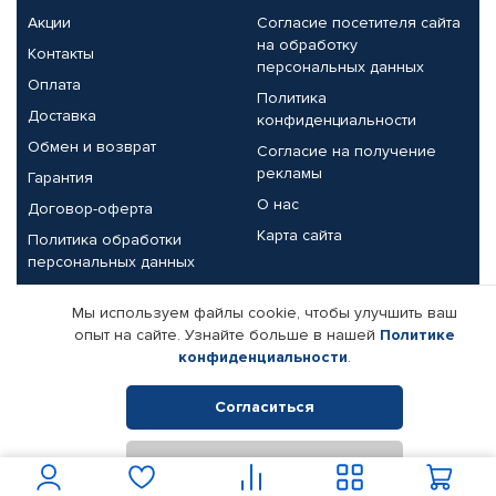
Акции
Согласие посетителя сайта
на обработку
Контакты
персональных данных
Оплата
Политика
Доставка
конфиденциальности
Обмен и возврат
Согласие на получение
рекламы
Гарантия
О нас
Договор-оферта
Карта сайта
Политика обработки
персональных данных
Партнерам
Мы используем файлы cookie, чтобы улучшить ваш
опыт на сайте. Узнайте больше в нашей
Политике
Корпоративным клиентам
Реквизиты компании
конфиденциальности
.
Поставщикам
Согласиться
Отклонить
© КАМАЗ ЦЕНТР ДОНЕЦК, 2015-2026. Все права защищены.
Интернет-магазин автомобильных товаров Автопрофи.