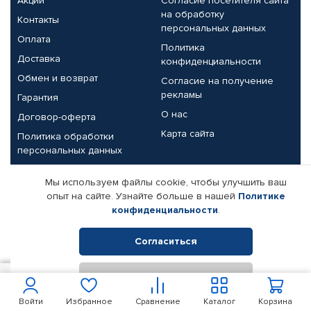
Акции
Согласие посетителя сайта
на обработку
Контакты
персональных данных
Оплата
Политика
Доставка
конфиденциальности
Обмен и возврат
Согласие на получение
рекламы
Гарантия
О нас
Договор-оферта
Карта сайта
Политика обработки
персональных данных
Партнерам
Мы используем файлы cookie, чтобы улучшить ваш
опыт на сайте. Узнайте больше в нашей
Политике
Корпоративным клиентам
Реквизиты компании
конфиденциальности
.
Поставщикам
Согласиться
Отклонить
© КАМАЗ ЦЕНТР ДОНЕЦК, 2015-2026. Все права защищены.
100
В корзину
Интернет-магазин автомобильных товаров Автопрофи.
Войти
Избранное
Сравнение
Каталог
Корзина