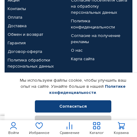
Акции
Согласие посетителя сайта
на обработку
Контакты
персональных данных
Оплата
Политика
Доставка
конфиденциальности
Обмен и возврат
Согласие на получение
рекламы
Гарантия
О нас
Договор-оферта
Карта сайта
Политика обработки
персональных данных
Партнерам
Мы используем файлы cookie, чтобы улучшить ваш
опыт на сайте. Узнайте больше в нашей
Политике
Корпоративным клиентам
Реквизиты компании
конфиденциальности
.
Поставщикам
Согласиться
Отклонить
© КАМАЗ ЦЕНТР ДОНЕЦК, 2015-2026. Все права защищены.
100
В корзину
Интернет-магазин автомобильных товаров Автопрофи.
Войти
Избранное
Сравнение
Каталог
Корзина