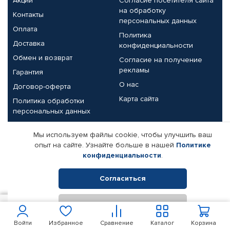
Акции
Согласие посетителя сайта
на обработку
Контакты
персональных данных
Оплата
Политика
Доставка
конфиденциальности
Обмен и возврат
Согласие на получение
рекламы
Гарантия
О нас
Договор-оферта
Карта сайта
Политика обработки
персональных данных
Партнерам
Мы используем файлы cookie, чтобы улучшить ваш
опыт на сайте. Узнайте больше в нашей
Политике
Корпоративным клиентам
Реквизиты компании
конфиденциальности
.
Поставщикам
Согласиться
Отклонить
© КАМАЗ ЦЕНТР ДОНЕЦК, 2015-2026. Все права защищены.
100
В корзину
Интернет-магазин автомобильных товаров Автопрофи.
Войти
Избранное
Сравнение
Каталог
Корзина