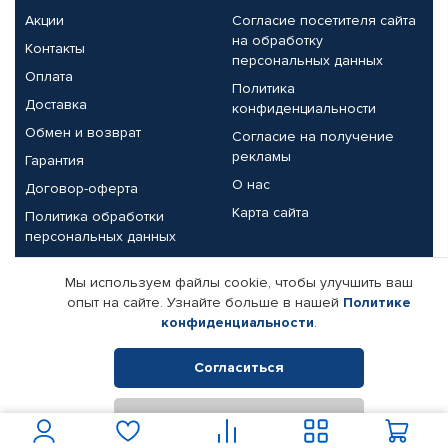
Акции
Согласие посетителя сайта
на обработку
Контакты
персональных данных
Оплата
Политика
Доставка
конфиденциальности
Обмен и возврат
Согласие на получение
рекламы
Гарантия
О нас
Договор-оферта
Карта сайта
Политика обработки
персональных данных
Партнерам
Мы используем файлы cookie, чтобы улучшить ваш
опыт на сайте. Узнайте больше в нашей
Политике
Корпоративным клиентам
Реквизиты компании
конфиденциальности
.
Поставщикам
Согласиться
Отклонить
© КАМАЗ ЦЕНТР ДОНЕЦК, 2015-2026. Все права защищены.
Интернет-магазин автомобильных товаров Автопрофи.