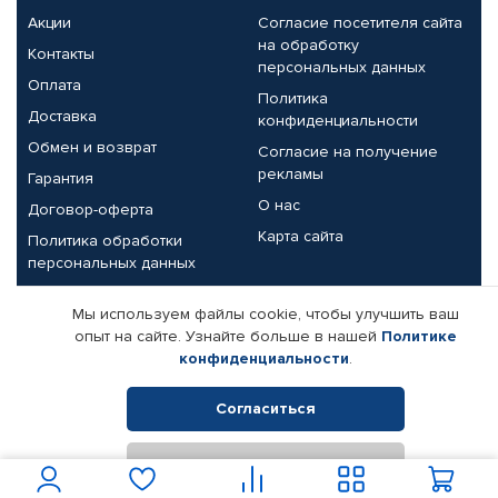
Акции
Согласие посетителя сайта
на обработку
Контакты
персональных данных
Оплата
Политика
Доставка
конфиденциальности
Обмен и возврат
Согласие на получение
рекламы
Гарантия
О нас
Договор-оферта
Карта сайта
Политика обработки
персональных данных
Партнерам
Мы используем файлы cookie, чтобы улучшить ваш
опыт на сайте. Узнайте больше в нашей
Политике
Корпоративным клиентам
Реквизиты компании
конфиденциальности
.
Поставщикам
Согласиться
Отклонить
© КАМАЗ ЦЕНТР ДОНЕЦК, 2015-2026. Все права защищены.
Интернет-магазин автомобильных товаров Автопрофи.