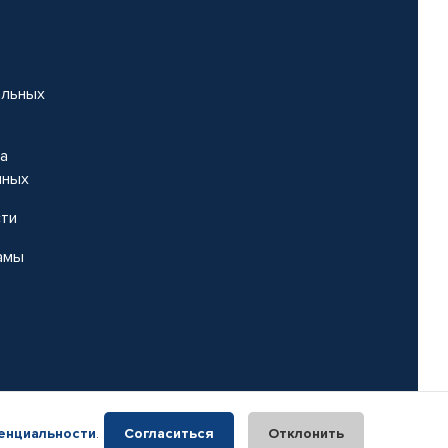
альных
на
нных
сти
амы
енциальности
.
Согласиться
Отклонить