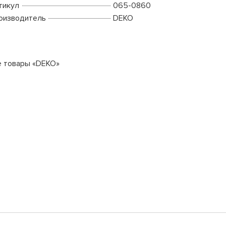
тикул
065-0860
оизводитель
DEKO
е товары «DEKO»