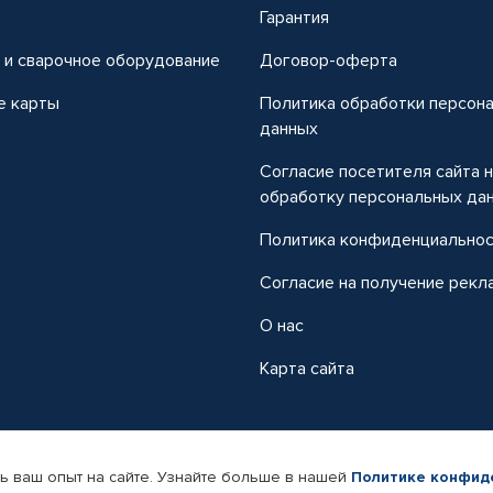
т
Гарантия
 и сварочное оборудование
Договор-оферта
е карты
Политика обработки персон
данных
Согласие посетителя сайта 
обработку персональных да
Политика конфиденциально
Согласие на получение рекл
О нас
Карта сайта
ь ваш опыт на сайте. Узнайте больше в нашей
Политике конфид
-магазин автомобильных товаров Автопрофи.