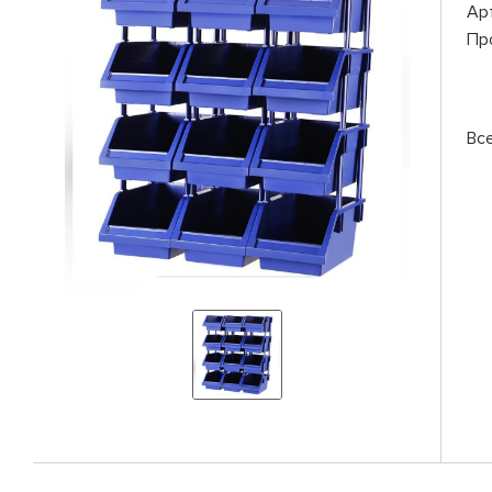
Ар
Пр
Вс