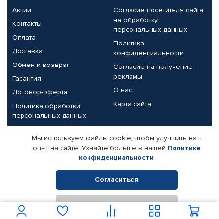
Акции
Согласие посетителя сайта
на обработку
Контакты
персональных данных
Оплата
Политика
Доставка
конфиденциальности
Обмен и возврат
Согласие на получение
рекламы
Гарантия
О нас
Договор-оферта
Карта сайта
Политика обработки
персональных данных
Партнерам
Мы используем файлы cookie, чтобы улучшить ваш
опыт на сайте. Узнайте больше в нашей
Политике
Корпоративным клиентам
Реквизиты компании
конфиденциальности
.
Поставщикам
Согласиться
Отклонить
© КАМАЗ ЦЕНТР ДОНЕЦК, 2015-2026. Все права защищены.
Интернет-магазин автомобильных товаров Автопрофи.