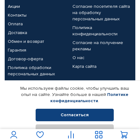
Акции
Согласие посетителя сайта
на обработку
Контакты
персональных данных
Оплата
Политика
Доставка
конфиденциальности
Обмен и возврат
Согласие на получение
рекламы
Гарантия
О нас
Договор-оферта
Карта сайта
Политика обработки
персональных данных
Партнерам
Мы используем файлы cookie, чтобы улучшить ваш
опыт на сайте. Узнайте больше в нашей
Политике
Корпоративным клиентам
Реквизиты компании
конфиденциальности
.
Поставщикам
Согласиться
Отклонить
© КАМАЗ ЦЕНТР ДОНЕЦК, 2015-2026. Все права защищены.
Интернет-магазин автомобильных товаров Автопрофи.