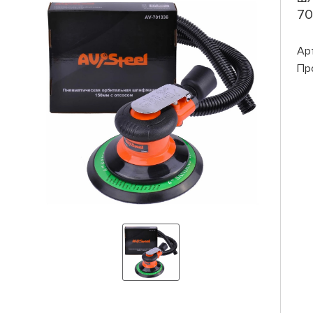
70
Ар
Пр