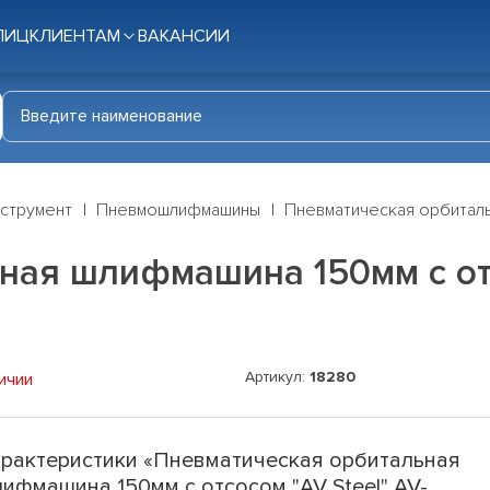
ЛИЦ
КЛИЕНТАМ
ВАКАНСИИ
нструмент
Пневмошлифмашины
Пневматическая орбиталь
ая шлифмашина 150мм с отс
Артикул:
18280
ичии
рактеристики «Пневматическая орбитальная
ифмашина 150мм с отсосом "AV Steel" AV-