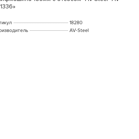
1336»
тикул
18280
оизводитель
AV-Steel