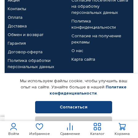
Акции
Согласие посетителя сайта
на обработку
Контакты
персональных данных
Оплата
Политика
Доставка
конфиденциальности
Обмен и возврат
Согласие на получение
рекламы
Гарантия
О нас
Договор-оферта
Карта сайта
Политика обработки
персональных данных
Партнерам
Мы используем файлы cookie, чтобы улучшить ваш
опыт на сайте. Узнайте больше в нашей
Политике
Корпоративным клиентам
Реквизиты компании
конфиденциальности
.
Поставщикам
Согласиться
Отклонить
© КАМАЗ ЦЕНТР ДОНЕЦК, 2015-2026. Все права защищены.
100
В корзину
Интернет-магазин автомобильных товаров Автопрофи.
Войти
Избранное
Сравнение
Каталог
Корзина