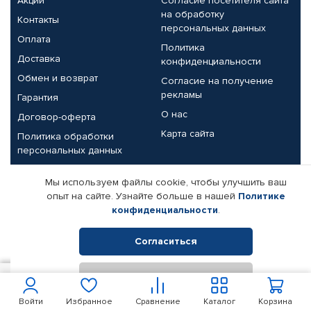
Акции
Согласие посетителя сайта
на обработку
Контакты
персональных данных
Оплата
Политика
Доставка
конфиденциальности
Обмен и возврат
Согласие на получение
рекламы
Гарантия
О нас
Договор-оферта
Карта сайта
Политика обработки
персональных данных
Партнерам
Мы используем файлы cookie, чтобы улучшить ваш
опыт на сайте. Узнайте больше в нашей
Политике
Корпоративным клиентам
Реквизиты компании
конфиденциальности
.
Поставщикам
Согласиться
Отклонить
© КАМАЗ ЦЕНТР ДОНЕЦК, 2015-2026. Все права защищены.
50
В корзину
Интернет-магазин автомобильных товаров Автопрофи.
Войти
Избранное
Сравнение
Каталог
Корзина