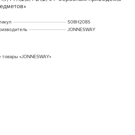
едметов»
тикул
S08H208S
оизводитель
JONNESWAY
е товары «JONNESWAY»