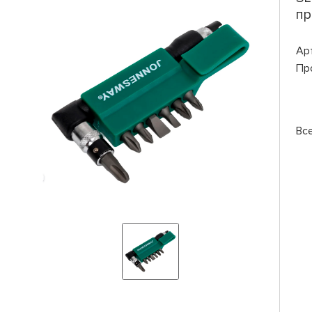
пр
Ар
Пр
Вс