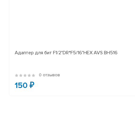
Адаптер для бит F1/2"DR*F5/16"HEX AVS BH516
0 отзывов
150 ₽