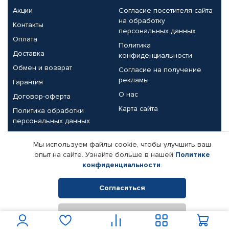
Акции
Согласие посетителя сайта
на обработку
Контакты
персональных данных
Оплата
Политика
Доставка
конфиденциальности
Обмен и возврат
Согласие на получение
рекламы
Гарантия
О нас
Договор-оферта
Карта сайта
Политика обработки
персональных данных
Партнерам
Мы используем файлы cookie, чтобы улучшить ваш
опыт на сайте. Узнайте больше в нашей
Политике
Корпоративным клиентам
Реквизиты компании
конфиденциальности
.
Поставщикам
Согласиться
Отклонить
© КАМАЗ ЦЕНТР ДОНЕЦК, 2015-2026. Все права защищены.
Интернет-магазин автомобильных товаров Автопрофи.